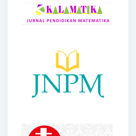
RANGE
Jurnal Didaktik Matematika
Webinar
MoU Konsorsium I-MES
Office
Hibah RKDP I-MES Tahun 2023
Panduan Kurikulum I-MES