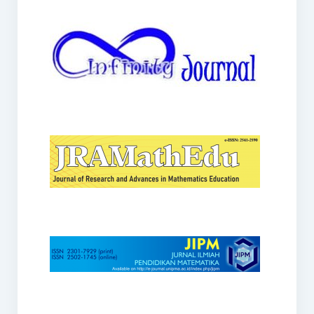
JRAMathEdu
JIPM
Kalamatika
JNPM
Teorema
JARME
Lentera Sriwijaya
SJME
Journal of Honai Math
IndoMath