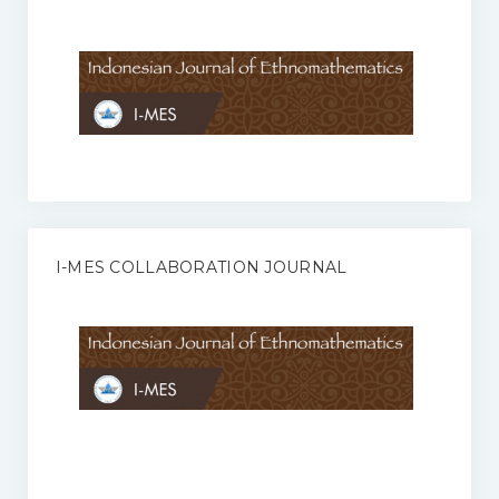
Anggaran Rumah Tangga I-MES
Organisasi
Struktur Organisasi
Sekretariat Pusat
Pengurus Wilayah
Forum
I-MES COLLABORATION JOURNAL
Publikasi Anggota I-MES
Kontak
Journal
KETENTUAN KERJASAMA ANTARA JURNAL ILMIAH DENGAN I-
MES
Infinity