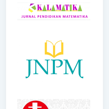
RANGE
Jurnal Didaktik Matematika
Webinar
MoU Konsorsium I-MES
Office
Hibah RKDP I-MES Tahun 2023
Panduan Kurikulum I-MES