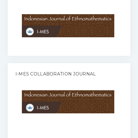
Anggaran Rumah Tangga I-MES
Organisasi
Struktur Organisasi
Sekretariat Pusat
Pengurus Wilayah
Forum
I-MES COLLABORATION JOURNAL
Publikasi Anggota I-MES
Kontak
Journal
KETENTUAN KERJASAMA ANTARA JURNAL ILMIAH DENGAN I-
MES
Infinity