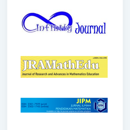
JRAMathEdu
JIPM
Kalamatika
JNPM
Teorema
JARME
Lentera Sriwijaya
SJME
Journal of Honai Math
IndoMath