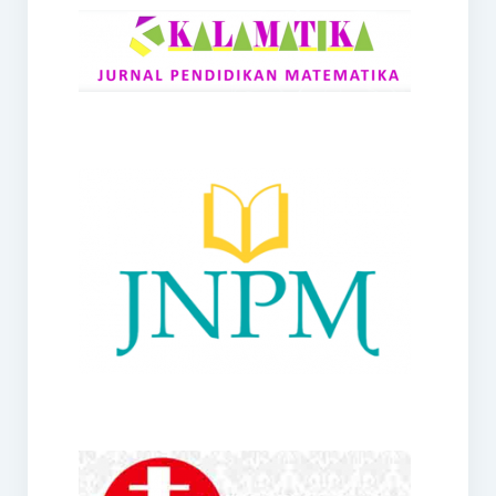
RANGE
Jurnal Didaktik Matematika
Webinar
MoU Konsorsium I-MES
Office
Hibah RKDP I-MES Tahun 2023
Panduan Kurikulum I-MES