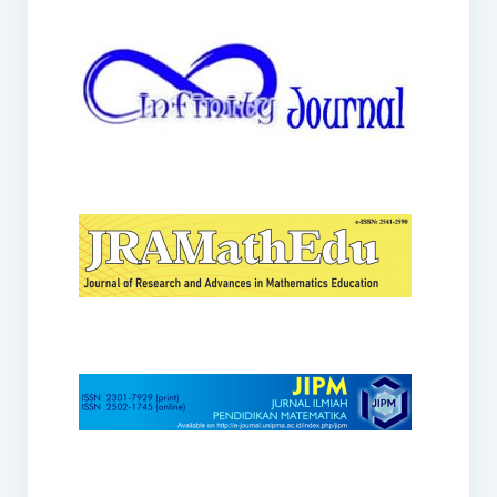
JRAMathEdu
JIPM
Kalamatika
JNPM
Teorema
JARME
Lentera Sriwijaya
SJME
Journal of Honai Math
IndoMath