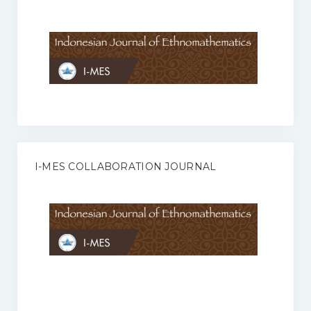
Anggaran Rumah Tangga I-MES
Organisasi
Struktur Organisasi
Sekretariat Pusat
Pengurus Wilayah
Forum
I-MES COLLABORATION JOURNAL
Publikasi Anggota I-MES
Kontak
Journal
KETENTUAN KERJASAMA ANTARA JURNAL ILMIAH DENGAN I-
MES
Infinity