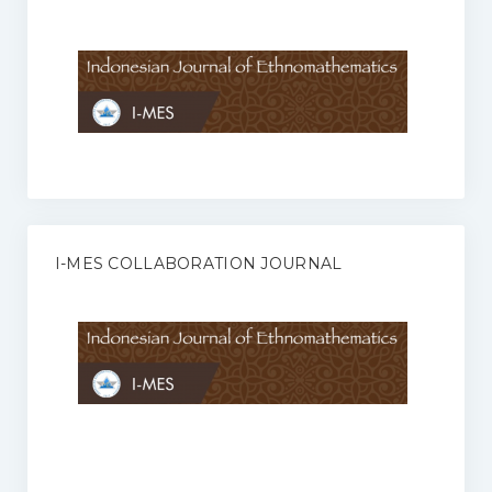
Anggaran Rumah Tangga I-MES
Organisasi
Struktur Organisasi
Sekretariat Pusat
Pengurus Wilayah
Forum
I-MES COLLABORATION JOURNAL
Publikasi Anggota I-MES
Kontak
Journal
KETENTUAN KERJASAMA ANTARA JURNAL ILMIAH DENGAN I-
MES
Infinity