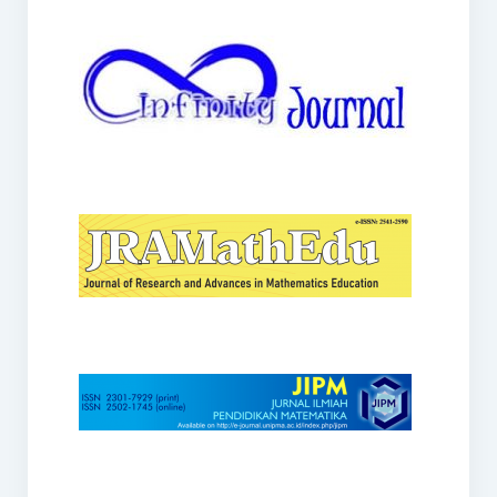
JRAMathEdu
JIPM
Kalamatika
JNPM
Teorema
JARME
Lentera Sriwijaya
SJME
Journal of Honai Math
IndoMath