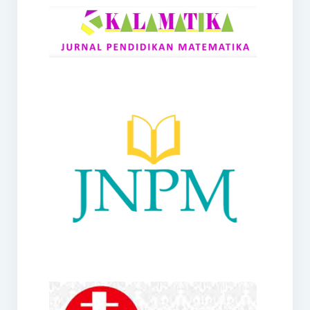
RANGE
Jurnal Didaktik Matematika
Webinar
MoU Konsorsium I-MES
Office
Hibah RKDP I-MES Tahun 2023
Panduan Kurikulum I-MES