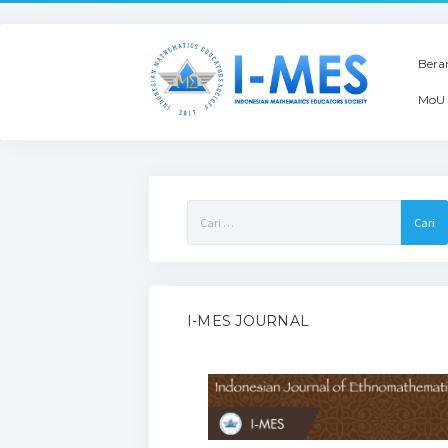
Bera
MoU 
Cari
untuk:
I-MES JOURNAL