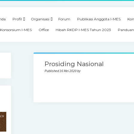
nda
Profil
Organisasi
Forum
Publikasi Anggota I-MES
Kon
Konsorsium I-MES
Office
Hibah RKDP I-MES Tahun 2023
Panduan
Prosiding Nasional
Published 16 Mei 2020 by