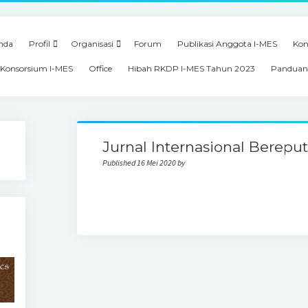
nda
Profil
Organisasi
Forum
Publikasi Anggota I-MES
Kon
Konsorsium I-MES
Office
Hibah RKDP I-MES Tahun 2023
Panduan
Jurnal Internasional Bereput
Published 16 Mei 2020 by