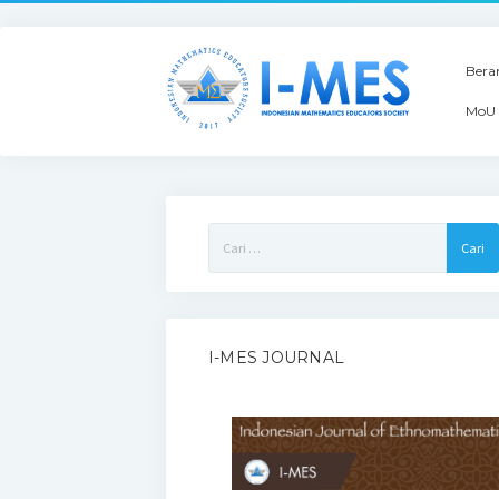
Bera
MoU 
Cari
untuk:
I-MES JOURNAL