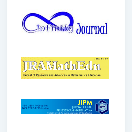
JRAMathEdu
JIPM
Kalamatika
JNPM
Teorema
JARME
Lentera Sriwijaya
SJME
Journal of Honai Math
IndoMath