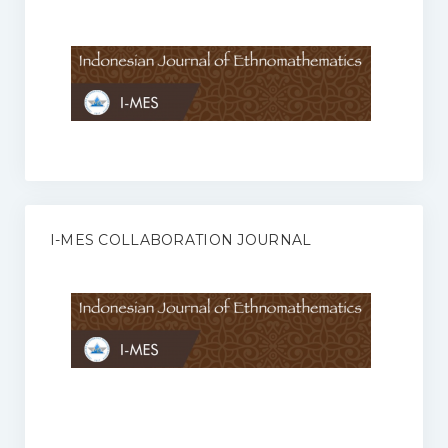
Anggaran Rumah Tangga I-MES
Organisasi
Struktur Organisasi
Sekretariat Pusat
Pengurus Wilayah
Forum
I-MES COLLABORATION JOURNAL
Publikasi Anggota I-MES
Kontak
Journal
KETENTUAN KERJASAMA ANTARA JURNAL ILMIAH DENGAN I-
MES
Infinity