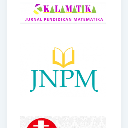
RANGE
Jurnal Didaktik Matematika
Webinar
MoU Konsorsium I-MES
Office
Hibah RKDP I-MES Tahun 2023
Panduan Kurikulum I-MES