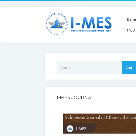
Bera
MoU 
Cari
untuk:
I-MES JOURNAL