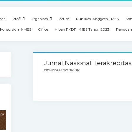
nda
Profil
Organisasi
Forum
Publikasi Anggota I-MES
Kon
Konsorsium I-MES
Office
Hibah RKDP I-MES Tahun 2023
Panduan
Jurnal Nasional Terakreditas
Published 16 Mei 2020 by