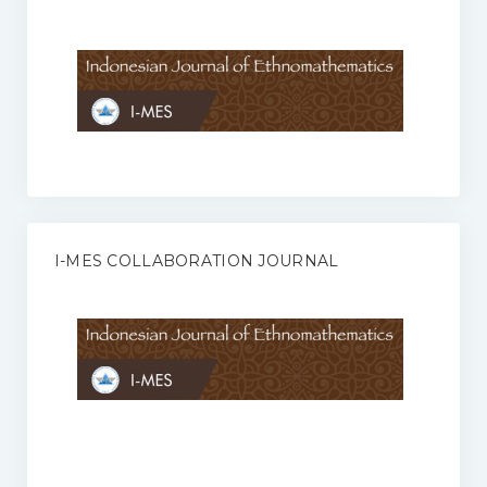
Anggaran Rumah Tangga I-MES
Organisasi
Struktur Organisasi
Sekretariat Pusat
Pengurus Wilayah
Forum
I-MES COLLABORATION JOURNAL
Publikasi Anggota I-MES
Kontak
Journal
KETENTUAN KERJASAMA ANTARA JURNAL ILMIAH DENGAN I-
MES
Infinity