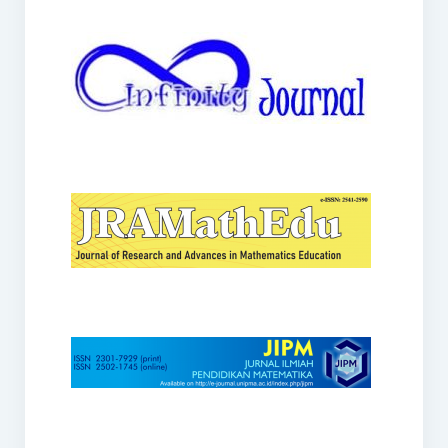
JRAMathEdu
JIPM
Kalamatika
JNPM
Teorema
JARME
Lentera Sriwijaya
SJME
Journal of Honai Math
IndoMath