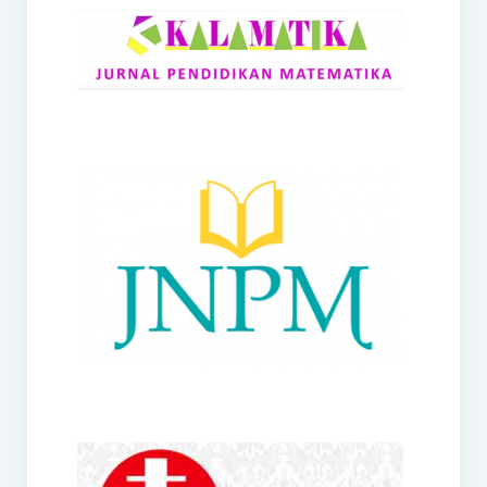
RANGE
Jurnal Didaktik Matematika
Webinar
MoU Konsorsium I-MES
Office
Hibah RKDP I-MES Tahun 2023
Panduan Kurikulum I-MES