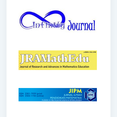
JRAMathEdu
JIPM
Kalamatika
JNPM
Teorema
JARME
Lentera Sriwijaya
SJME
Journal of Honai Math
IndoMath