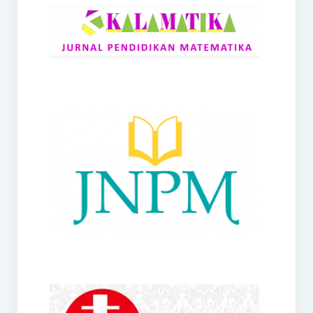
RANGE
Jurnal Didaktik Matematika
Webinar
MoU Konsorsium I-MES
Office
Hibah RKDP I-MES Tahun 2023
Panduan Kurikulum I-MES