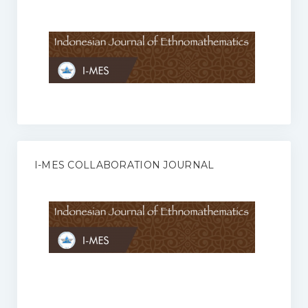
Anggaran Rumah Tangga I-MES
Organisasi
Struktur Organisasi
Sekretariat Pusat
Pengurus Wilayah
Forum
I-MES COLLABORATION JOURNAL
Publikasi Anggota I-MES
Kontak
Journal
KETENTUAN KERJASAMA ANTARA JURNAL ILMIAH DENGAN I-
MES
Infinity