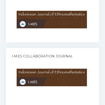
Anggaran Rumah Tangga I-MES
Organisasi
Struktur Organisasi
Sekretariat Pusat
Pengurus Wilayah
Forum
I-MES COLLABORATION JOURNAL
Publikasi Anggota I-MES
Kontak
Journal
KETENTUAN KERJASAMA ANTARA JURNAL ILMIAH DENGAN I-
MES
Infinity