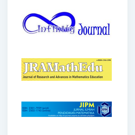
JRAMathEdu
JIPM
Kalamatika
JNPM
Teorema
JARME
Lentera Sriwijaya
SJME
Journal of Honai Math
IndoMath