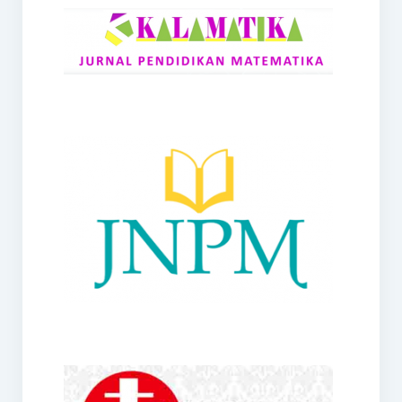
RANGE
Jurnal Didaktik Matematika
Webinar
MoU Konsorsium I-MES
Office
Hibah RKDP I-MES Tahun 2023
Panduan Kurikulum I-MES