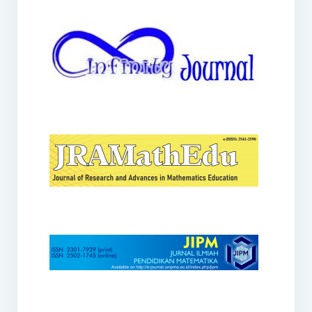
JRAMathEdu
JIPM
Kalamatika
JNPM
Teorema
JARME
Lentera Sriwijaya
SJME
Journal of Honai Math
IndoMath