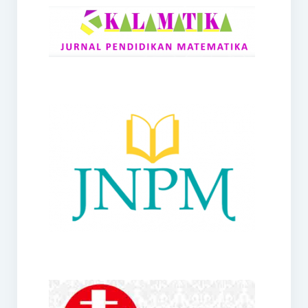
RANGE
Jurnal Didaktik Matematika
Webinar
MoU Konsorsium I-MES
Office
Hibah RKDP I-MES Tahun 2023
Panduan Kurikulum I-MES