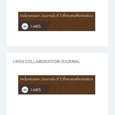
Anggaran Rumah Tangga I-MES
Organisasi
Struktur Organisasi
Sekretariat Pusat
Pengurus Wilayah
Forum
I-MES COLLABORATION JOURNAL
Publikasi Anggota I-MES
Kontak
Journal
KETENTUAN KERJASAMA ANTARA JURNAL ILMIAH DENGAN I-
MES
Infinity