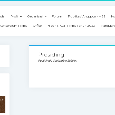
nda
Profil
Organisasi
Forum
Publikasi Anggota I-MES
Ko
Konsorsium I-MES
Office
Hibah RKDP I-MES Tahun 2023
Panduan 
Prosiding
Published 1 September 2020 by