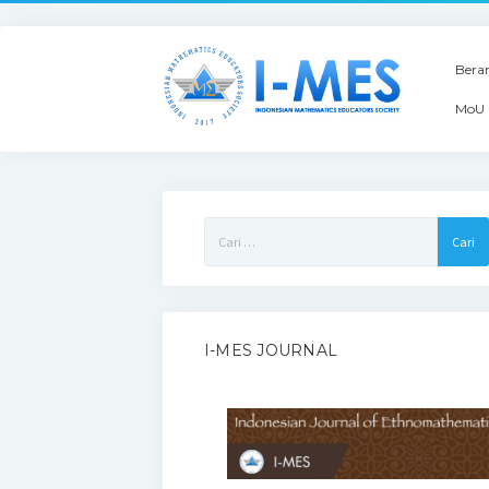
Bera
MoU 
Cari
untuk:
I-MES JOURNAL