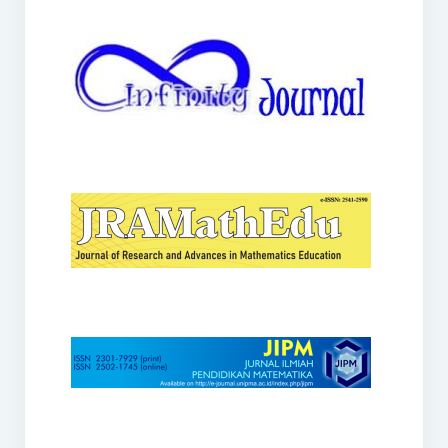
JRAMathEdu
JIPM
Kalamatika
JNPM
Teorema
JARME
Lentera Sriwijaya
SJME
Journal of Honai Math
IndoMath