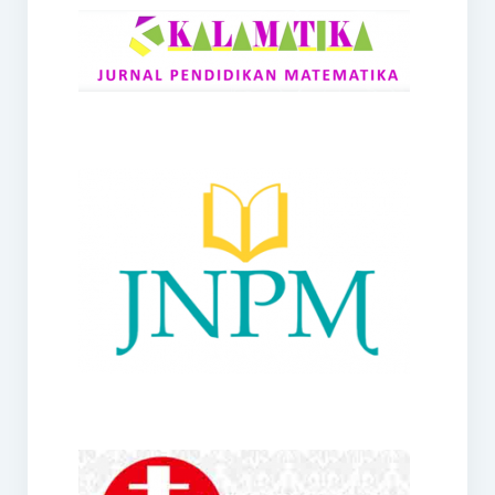
RANGE
Jurnal Didaktik Matematika
Webinar
MoU Konsorsium I-MES
Office
Hibah RKDP I-MES Tahun 2023
Panduan Kurikulum I-MES