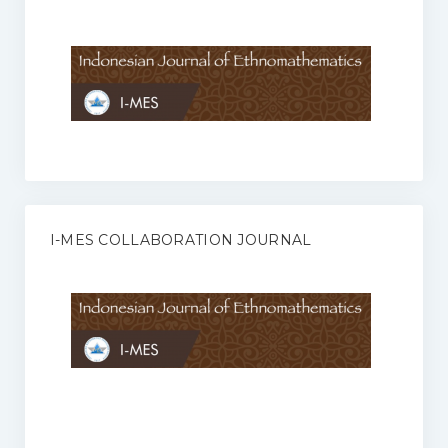
Anggaran Rumah Tangga I-MES
Organisasi
Struktur Organisasi
Sekretariat Pusat
Pengurus Wilayah
Forum
I-MES COLLABORATION JOURNAL
Publikasi Anggota I-MES
Kontak
Journal
KETENTUAN KERJASAMA ANTARA JURNAL ILMIAH DENGAN I-
MES
Infinity