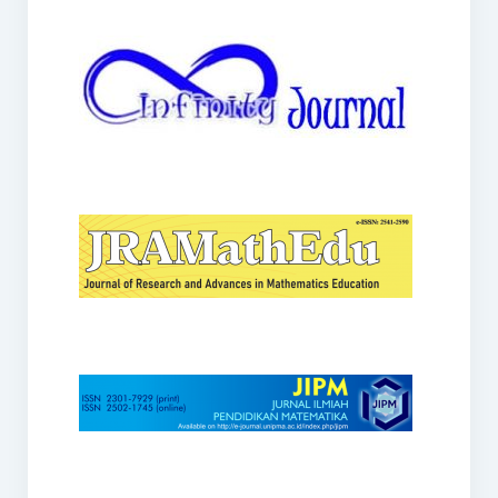
JRAMathEdu
JIPM
Kalamatika
JNPM
Teorema
JARME
Lentera Sriwijaya
SJME
Journal of Honai Math
IndoMath