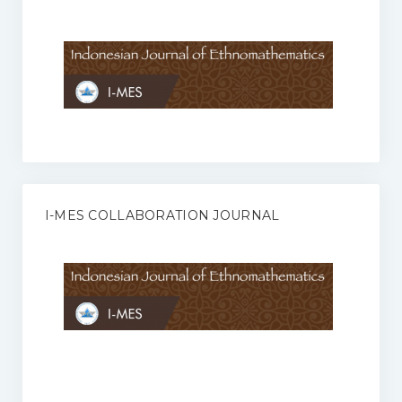
Anggaran Rumah Tangga I-MES
Organisasi
Struktur Organisasi
Sekretariat Pusat
Pengurus Wilayah
Forum
I-MES COLLABORATION JOURNAL
Publikasi Anggota I-MES
Kontak
Journal
KETENTUAN KERJASAMA ANTARA JURNAL ILMIAH DENGAN I-
MES
Infinity