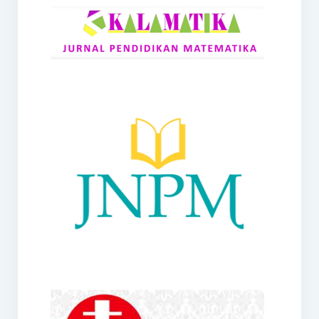
RANGE
Jurnal Didaktik Matematika
Webinar
MoU Konsorsium I-MES
Office
Hibah RKDP I-MES Tahun 2023
Panduan Kurikulum I-MES