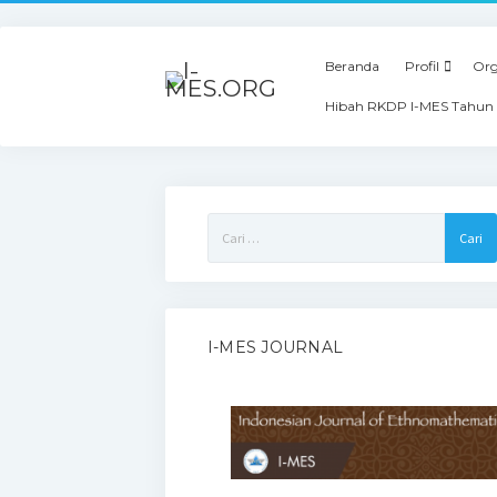
Beranda
Profil
Org
Hibah RKDP I-MES Tahun
Cari
untuk:
I-MES JOURNAL