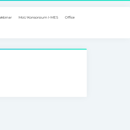
ebinar
MoU Konsorsium I-MES
Office