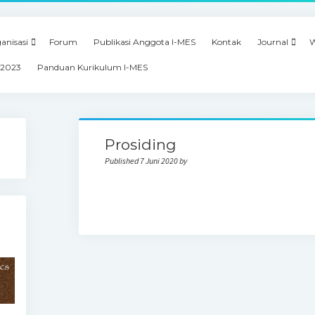
anisasi
Forum
Publikasi Anggota I-MES
Kontak
Journal
W
 2023
Panduan Kurikulum I-MES
Prosiding
Published 7 Juni 2020 by