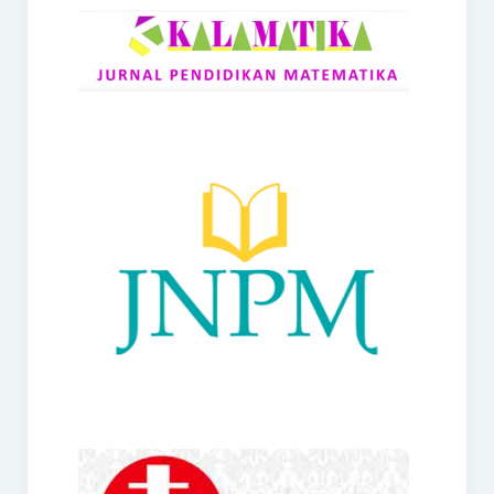
RANGE
Jurnal Didaktik Matematika
Webinar
MoU Konsorsium I-MES
Office
Hibah RKDP I-MES Tahun 2023
Panduan Kurikulum I-MES