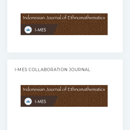
Anggaran Rumah Tangga I-MES
Organisasi
Struktur Organisasi
Sekretariat Pusat
Pengurus Wilayah
Forum
I-MES COLLABORATION JOURNAL
Publikasi Anggota I-MES
Kontak
Journal
KETENTUAN KERJASAMA ANTARA JURNAL ILMIAH DENGAN I-
MES
Infinity