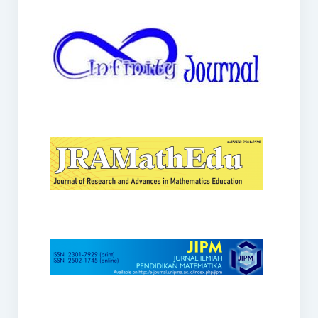
JRAMathEdu
JIPM
Kalamatika
JNPM
Teorema
JARME
Lentera Sriwijaya
SJME
Journal of Honai Math
IndoMath