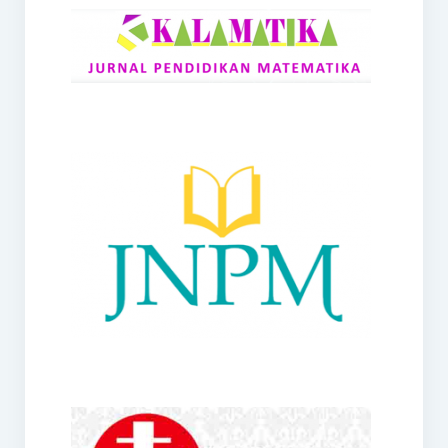
RANGE
Jurnal Didaktik Matematika
Webinar
MoU Konsorsium I-MES
Office
Hibah RKDP I-MES Tahun 2023
Panduan Kurikulum I-MES