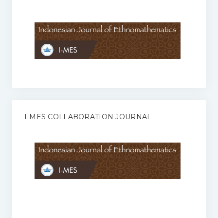
Anggaran Rumah Tangga I-MES
Organisasi
Struktur Organisasi
Sekretariat Pusat
Pengurus Wilayah
Forum
I-MES COLLABORATION JOURNAL
Publikasi Anggota I-MES
Kontak
Journal
KETENTUAN KERJASAMA ANTARA JURNAL ILMIAH DENGAN I-
MES
Infinity