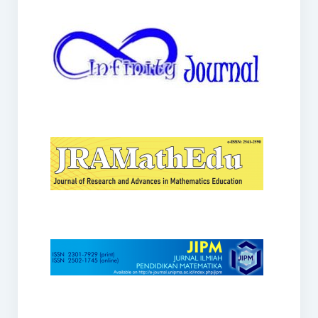
JRAMathEdu
JIPM
Kalamatika
JNPM
Teorema
JARME
Lentera Sriwijaya
SJME
Journal of Honai Math
IndoMath