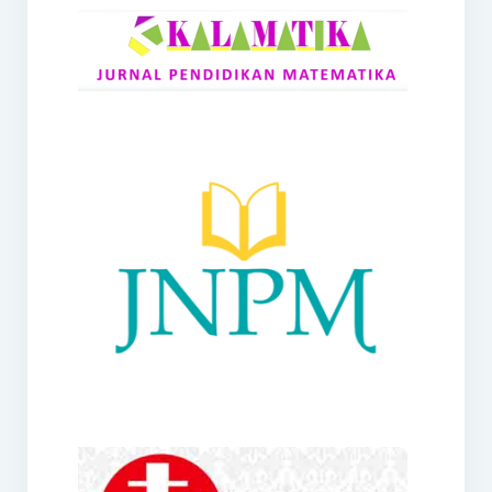
RANGE
Jurnal Didaktik Matematika
Webinar
MoU Konsorsium I-MES
Office
Hibah RKDP I-MES Tahun 2023
Panduan Kurikulum I-MES