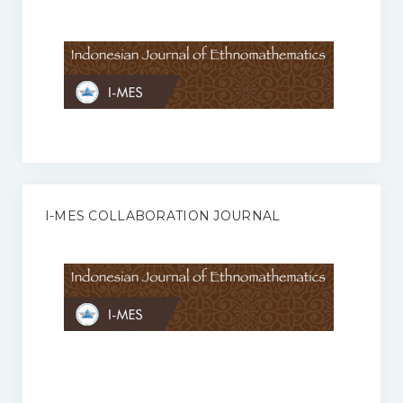
Anggaran Rumah Tangga I-MES
Organisasi
Struktur Organisasi
Sekretariat Pusat
Pengurus Wilayah
Forum
I-MES COLLABORATION JOURNAL
Publikasi Anggota I-MES
Kontak
Journal
KETENTUAN KERJASAMA ANTARA JURNAL ILMIAH DENGAN I-
MES
Infinity