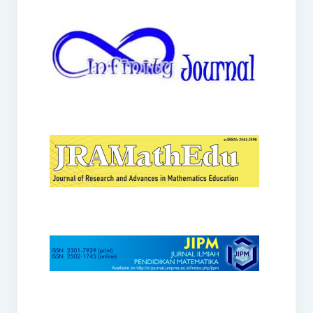
JRAMathEdu
JIPM
Kalamatika
JNPM
Teorema
JARME
Lentera Sriwijaya
SJME
Journal of Honai Math
IndoMath