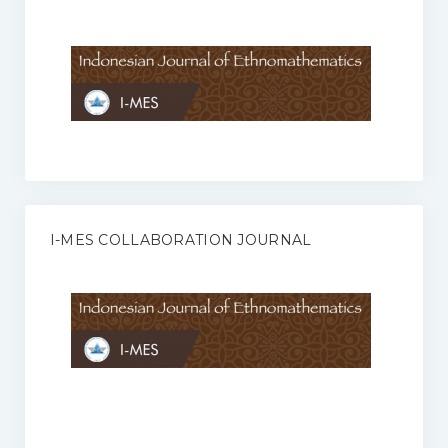
Anggaran Rumah Tangga I-MES
Organisasi
Struktur Organisasi
Sekretariat Pusat
Pengurus Wilayah
Forum
I-MES COLLABORATION JOURNAL
Publikasi Anggota I-MES
Kontak
Journal
KETENTUAN KERJASAMA ANTARA JURNAL ILMIAH DENGAN I-
MES
Infinity