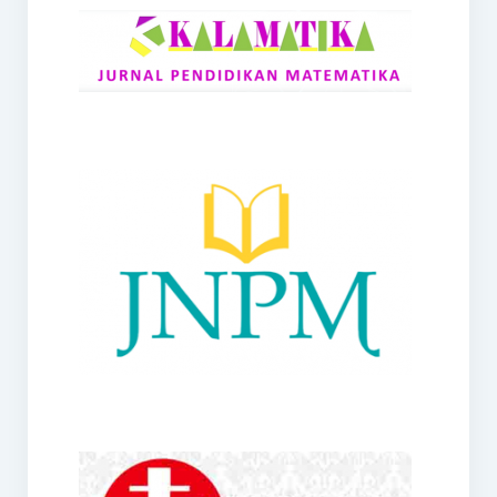
RANGE
Jurnal Didaktik Matematika
Webinar
MoU Konsorsium I-MES
Office
Hibah RKDP I-MES Tahun 2023
Panduan Kurikulum I-MES