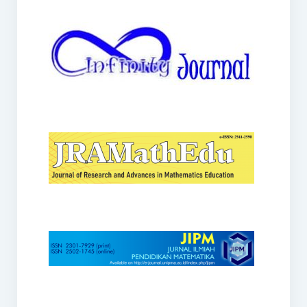
JRAMathEdu
JIPM
Kalamatika
JNPM
Teorema
JARME
Lentera Sriwijaya
SJME
Journal of Honai Math
IndoMath