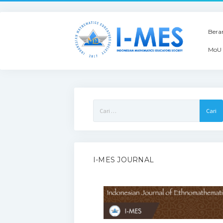
Bera
MoU 
Cari
untuk:
I-MES JOURNAL