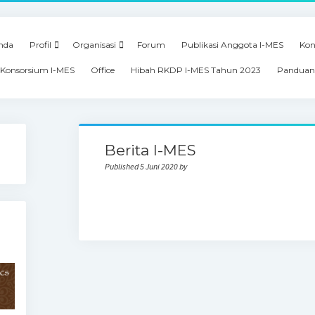
nda
Profil
Organisasi
Forum
Publikasi Anggota I-MES
Kon
Konsorsium I-MES
Office
Hibah RKDP I-MES Tahun 2023
Panduan
Berita I-MES
Published 5 Juni 2020 by