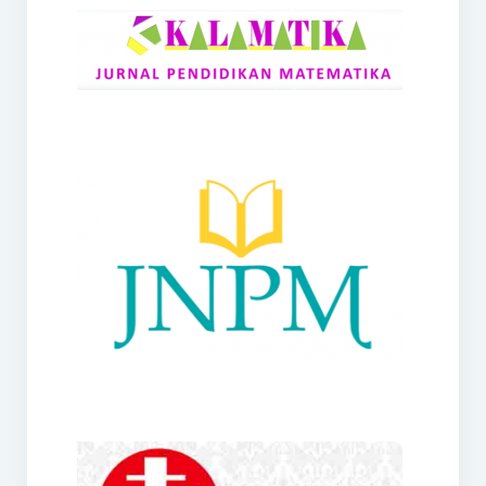
RANGE
Jurnal Didaktik Matematika
Webinar
MoU Konsorsium I-MES
Office
Hibah RKDP I-MES Tahun 2023
Panduan Kurikulum I-MES