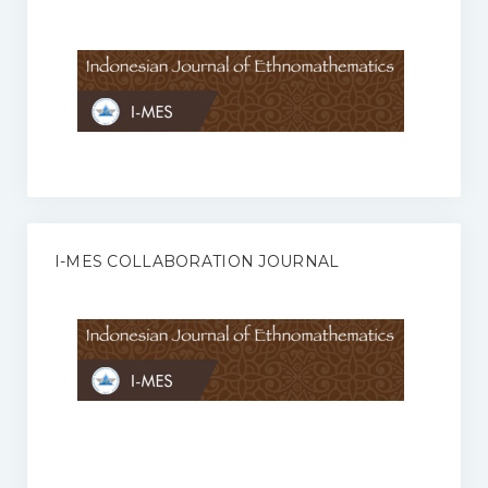
Anggaran Rumah Tangga I-MES
Organisasi
Struktur Organisasi
Sekretariat Pusat
Pengurus Wilayah
Forum
I-MES COLLABORATION JOURNAL
Publikasi Anggota I-MES
Kontak
Journal
KETENTUAN KERJASAMA ANTARA JURNAL ILMIAH DENGAN I-
MES
Infinity