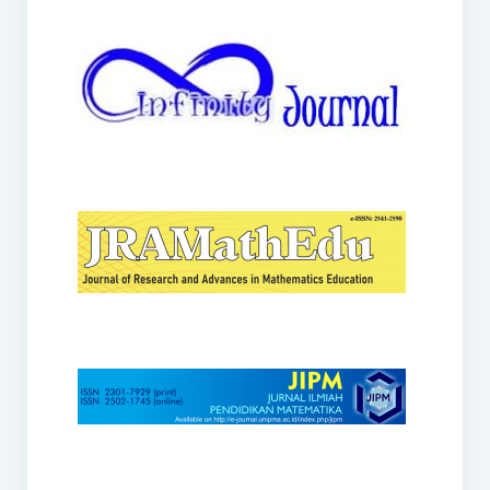
JRAMathEdu
JIPM
Kalamatika
JNPM
Teorema
JARME
Lentera Sriwijaya
SJME
Journal of Honai Math
IndoMath