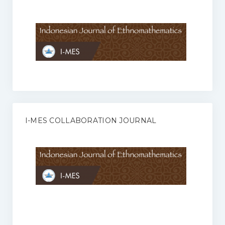
Anggaran Rumah Tangga I-MES
Organisasi
Struktur Organisasi
Sekretariat Pusat
Pengurus Wilayah
Forum
I-MES COLLABORATION JOURNAL
Publikasi Anggota I-MES
Kontak
Journal
KETENTUAN KERJASAMA ANTARA JURNAL ILMIAH DENGAN I-
MES
Infinity