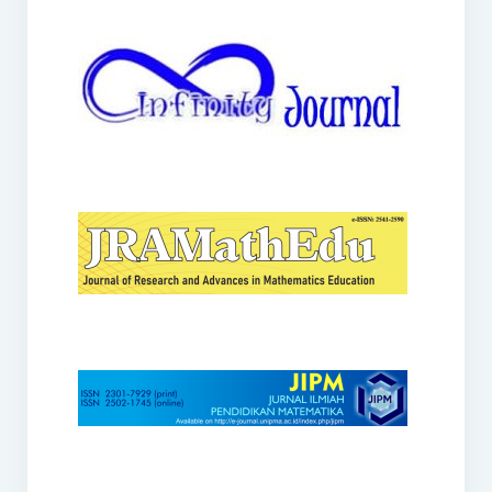
JRAMathEdu
JIPM
Kalamatika
JNPM
Teorema
JARME
Lentera Sriwijaya
SJME
Journal of Honai Math
IndoMath