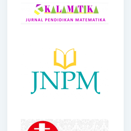
RANGE
Jurnal Didaktik Matematika
Webinar
MoU Konsorsium I-MES
Office
Hibah RKDP I-MES Tahun 2023
Panduan Kurikulum I-MES