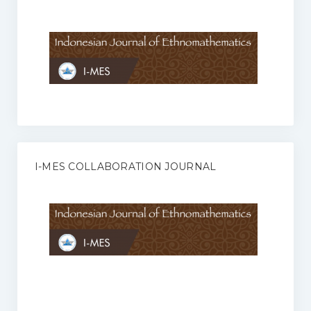
Anggaran Rumah Tangga I-MES
Organisasi
Struktur Organisasi
Sekretariat Pusat
Pengurus Wilayah
Forum
I-MES COLLABORATION JOURNAL
Publikasi Anggota I-MES
Kontak
Journal
KETENTUAN KERJASAMA ANTARA JURNAL ILMIAH DENGAN I-
MES
Infinity