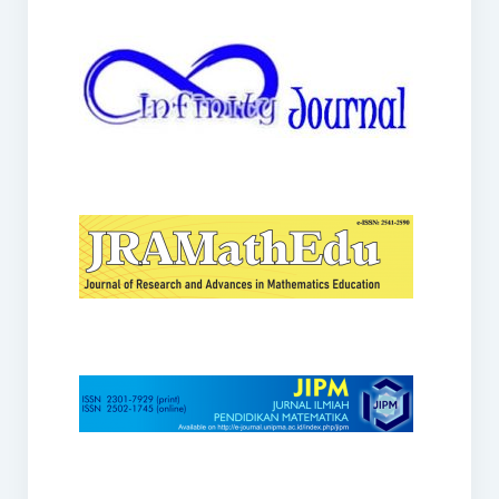
JRAMathEdu
JIPM
Kalamatika
JNPM
Teorema
JARME
Lentera Sriwijaya
SJME
Journal of Honai Math
IndoMath