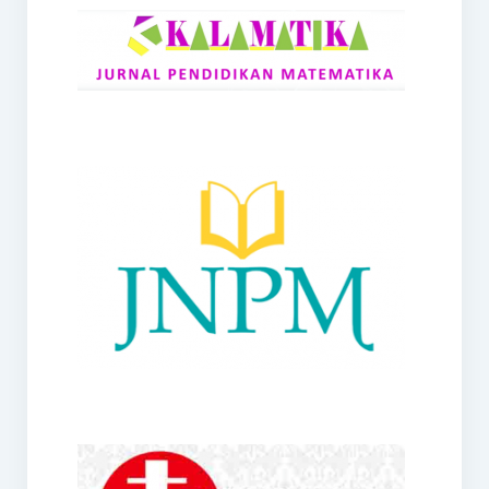
RANGE
Jurnal Didaktik Matematika
Webinar
MoU Konsorsium I-MES
Office
Hibah RKDP I-MES Tahun 2023
Panduan Kurikulum I-MES