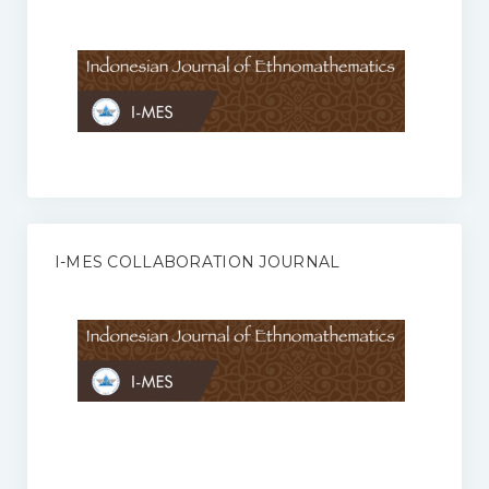
Anggaran Rumah Tangga I-MES
Organisasi
Struktur Organisasi
Sekretariat Pusat
Pengurus Wilayah
Forum
I-MES COLLABORATION JOURNAL
Publikasi Anggota I-MES
Kontak
Journal
KETENTUAN KERJASAMA ANTARA JURNAL ILMIAH DENGAN I-
MES
Infinity