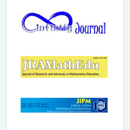
JRAMathEdu
JIPM
Kalamatika
JNPM
Teorema
JARME
Lentera Sriwijaya
SJME
Journal of Honai Math
IndoMath