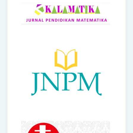
RANGE
Jurnal Didaktik Matematika
Webinar
MoU Konsorsium I-MES
Office
Hibah RKDP I-MES Tahun 2023
Panduan Kurikulum I-MES