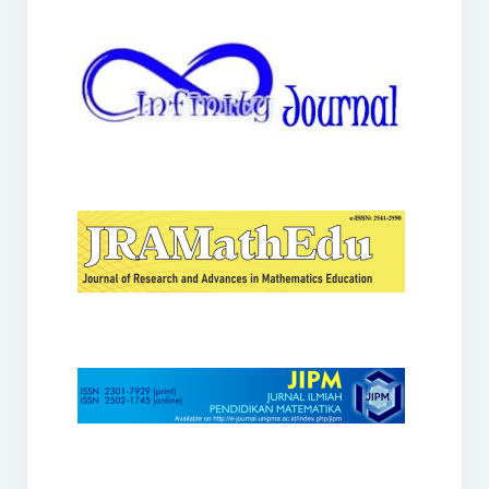
JRAMathEdu
JIPM
Kalamatika
JNPM
Teorema
JARME
Lentera Sriwijaya
SJME
Journal of Honai Math
IndoMath