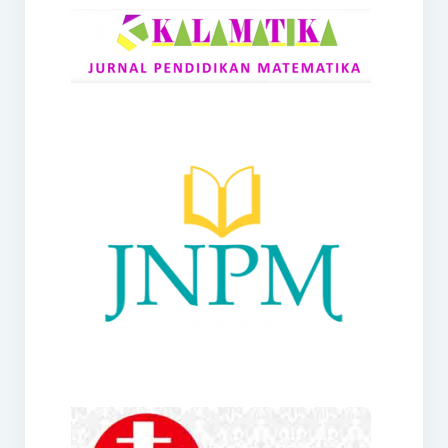
RANGE
Jurnal Didaktik Matematika
Webinar
MoU Konsorsium I-MES
Office
Hibah RKDP I-MES Tahun 2023
Panduan Kurikulum I-MES