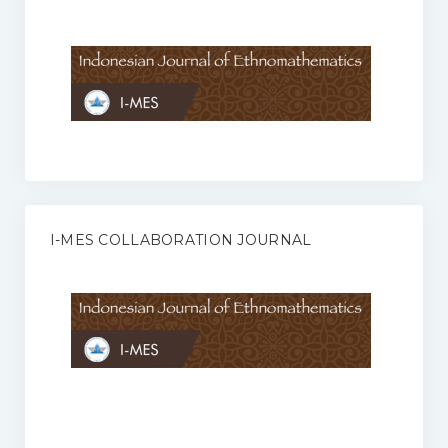
Anggaran Rumah Tangga I-MES
Organisasi
Struktur Organisasi
Sekretariat Pusat
Pengurus Wilayah
Forum
I-MES COLLABORATION JOURNAL
Publikasi Anggota I-MES
Kontak
Journal
KETENTUAN KERJASAMA ANTARA JURNAL ILMIAH DENGAN I-
MES
Infinity