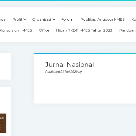
nda
Profil
Organisasi
Forum
Publikasi Anggota I-MES
Ko
Konsorsium I-MES
Office
Hibah RKDP I-MES Tahun 2023
Panduan 
Jurnal Nasional
Published 21 Mei 2020 by