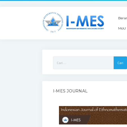
Bera
MoU 
Cari
untuk:
I-MES JOURNAL