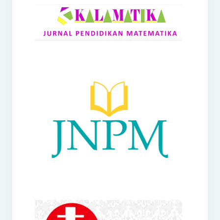
RANGE
Jurnal Didaktik Matematika
Webinar
MoU Konsorsium I-MES
Office
Hibah RKDP I-MES Tahun 2023
Panduan Kurikulum I-MES