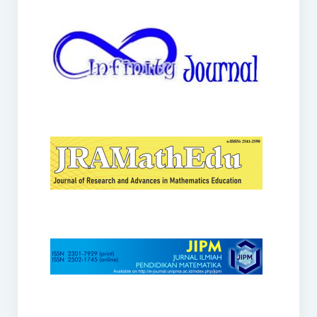
JRAMathEdu
JIPM
Kalamatika
JNPM
Teorema
JARME
Lentera Sriwijaya
SJME
Journal of Honai Math
IndoMath