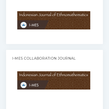
Anggaran Rumah Tangga I-MES
Organisasi
Struktur Organisasi
Sekretariat Pusat
Pengurus Wilayah
Forum
I-MES COLLABORATION JOURNAL
Publikasi Anggota I-MES
Kontak
Journal
KETENTUAN KERJASAMA ANTARA JURNAL ILMIAH DENGAN I-
MES
Infinity