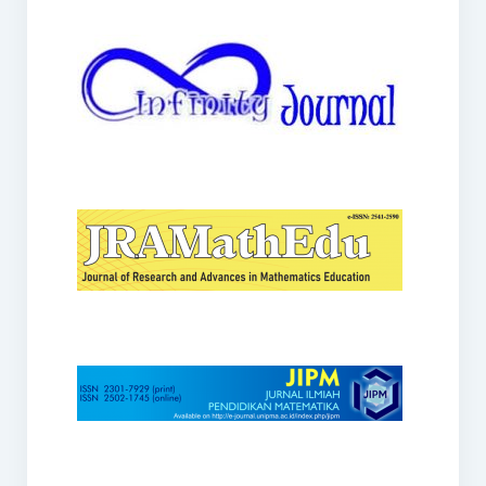
JRAMathEdu
JIPM
Kalamatika
JNPM
Teorema
JARME
Lentera Sriwijaya
SJME
Journal of Honai Math
IndoMath