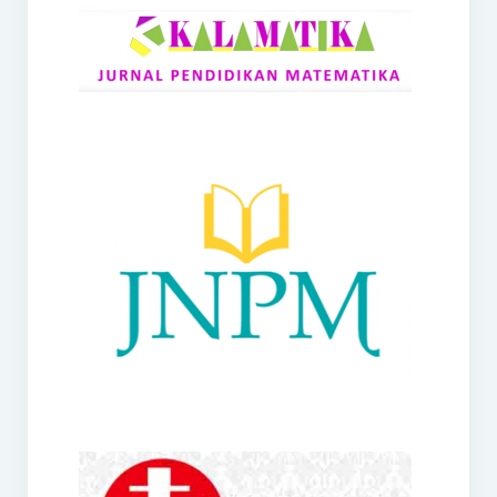
RANGE
Jurnal Didaktik Matematika
Webinar
MoU Konsorsium I-MES
Office
Hibah RKDP I-MES Tahun 2023
Panduan Kurikulum I-MES