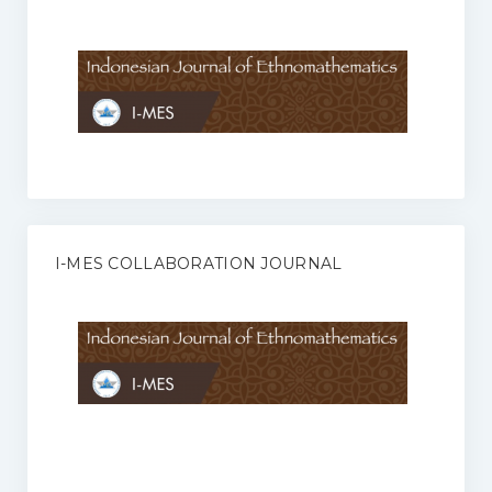
Anggaran Rumah Tangga I-MES
Organisasi
Struktur Organisasi
Sekretariat Pusat
Pengurus Wilayah
Forum
I-MES COLLABORATION JOURNAL
Publikasi Anggota I-MES
Kontak
Journal
KETENTUAN KERJASAMA ANTARA JURNAL ILMIAH DENGAN I-
MES
Infinity