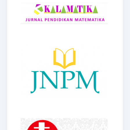
RANGE
Jurnal Didaktik Matematika
Webinar
MoU Konsorsium I-MES
Office
Hibah RKDP I-MES Tahun 2023
Panduan Kurikulum I-MES