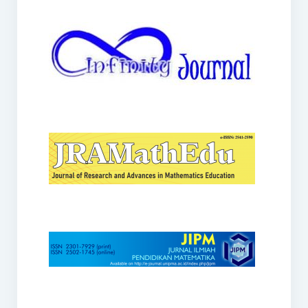
JRAMathEdu
JIPM
Kalamatika
JNPM
Teorema
JARME
Lentera Sriwijaya
SJME
Journal of Honai Math
IndoMath