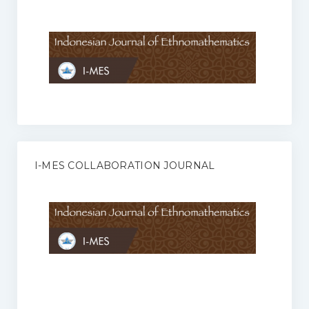
Anggaran Rumah Tangga I-MES
Organisasi
Struktur Organisasi
Sekretariat Pusat
Pengurus Wilayah
Forum
I-MES COLLABORATION JOURNAL
Publikasi Anggota I-MES
Kontak
Journal
KETENTUAN KERJASAMA ANTARA JURNAL ILMIAH DENGAN I-
MES
Infinity