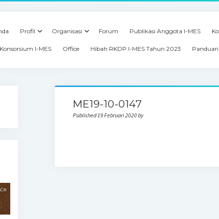
nda
Profil
Organisasi
Forum
Publikasi Anggota I-MES
Ko
Konsorsium I-MES
Office
Hibah RKDP I-MES Tahun 2023
Panduan 
ME19-10-0147
Published 19 Februari 2020 by