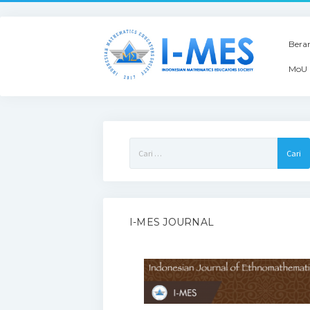
Bera
MoU 
Cari
untuk:
I-MES JOURNAL