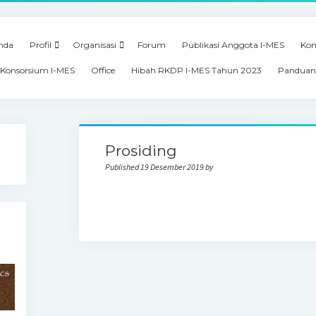
nda
Profil
Organisasi
Forum
Publikasi Anggota I-MES
Kon
Konsorsium I-MES
Office
Hibah RKDP I-MES Tahun 2023
Panduan
Prosiding
Published 19 Desember 2019 by