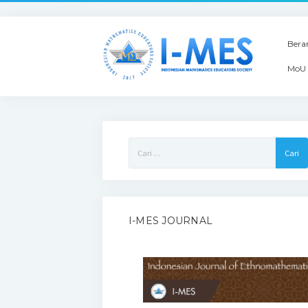
Bera
MoU 
Cari
untuk:
I-MES JOURNAL