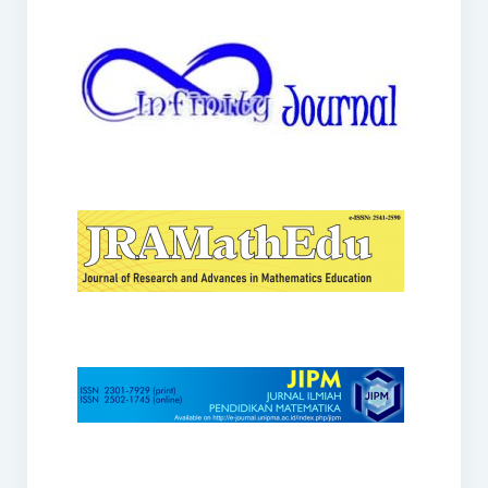
JRAMathEdu
JIPM
Kalamatika
JNPM
Teorema
JARME
Lentera Sriwijaya
SJME
Journal of Honai Math
IndoMath