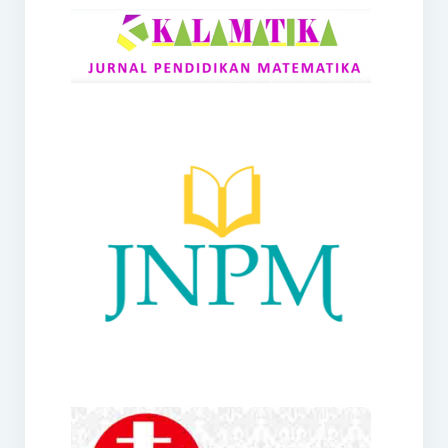
RANGE
Jurnal Didaktik Matematika
Webinar
MoU Konsorsium I-MES
Office
Hibah RKDP I-MES Tahun 2023
Panduan Kurikulum I-MES