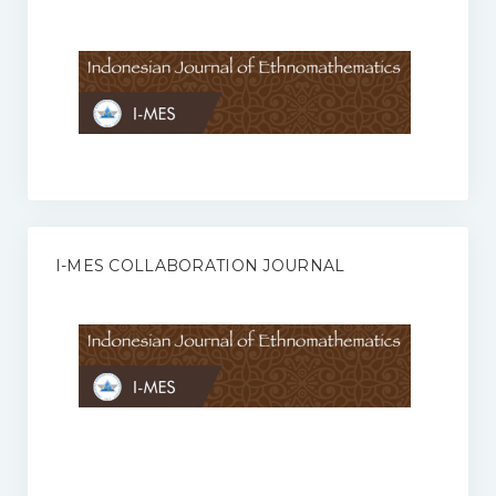
Anggaran Rumah Tangga I-MES
Organisasi
Struktur Organisasi
Sekretariat Pusat
Pengurus Wilayah
Forum
I-MES COLLABORATION JOURNAL
Publikasi Anggota I-MES
Kontak
Journal
KETENTUAN KERJASAMA ANTARA JURNAL ILMIAH DENGAN I-
MES
Infinity