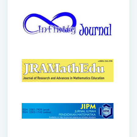
JRAMathEdu
JIPM
Kalamatika
JNPM
Teorema
JARME
Lentera Sriwijaya
SJME
Journal of Honai Math
IndoMath