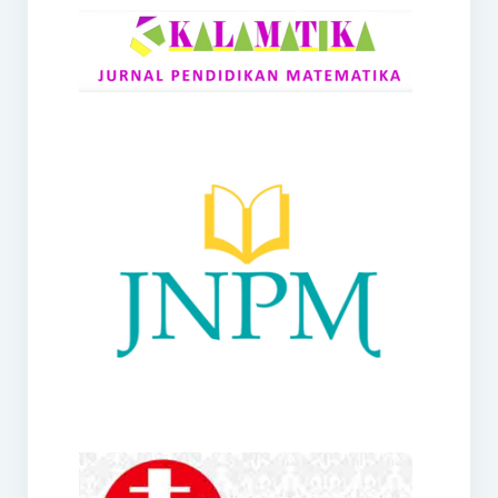
RANGE
Jurnal Didaktik Matematika
Webinar
MoU Konsorsium I-MES
Office
Hibah RKDP I-MES Tahun 2023
Panduan Kurikulum I-MES