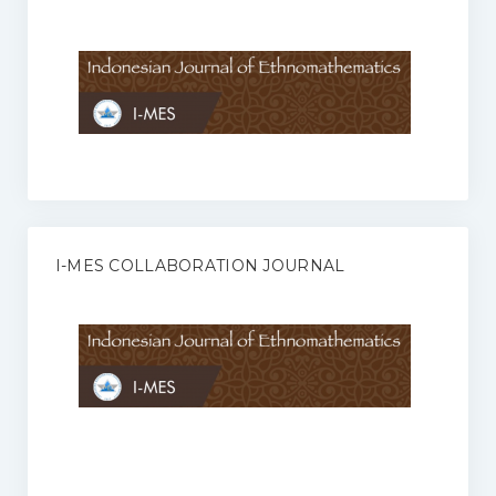
Anggaran Rumah Tangga I-MES
Organisasi
Struktur Organisasi
Sekretariat Pusat
Pengurus Wilayah
Forum
I-MES COLLABORATION JOURNAL
Publikasi Anggota I-MES
Kontak
Journal
KETENTUAN KERJASAMA ANTARA JURNAL ILMIAH DENGAN I-
MES
Infinity