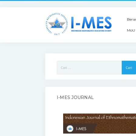
Bera
MoU 
Cari
untuk:
I-MES JOURNAL