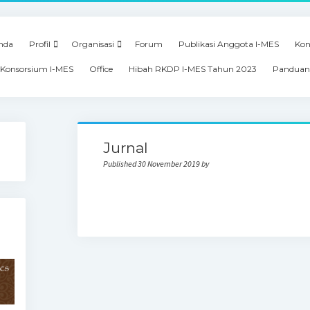
nda
Profil
Organisasi
Forum
Publikasi Anggota I-MES
Kon
Konsorsium I-MES
Office
Hibah RKDP I-MES Tahun 2023
Panduan
Jurnal
Published 30 November 2019 by