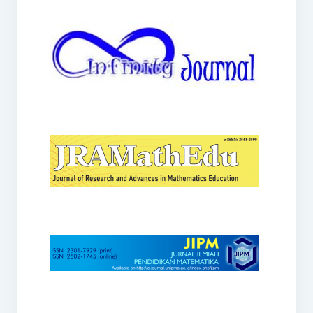
JRAMathEdu
JIPM
Kalamatika
JNPM
Teorema
JARME
Lentera Sriwijaya
SJME
Journal of Honai Math
IndoMath