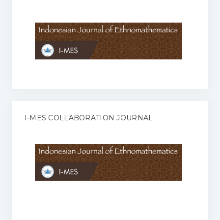
Anggaran Rumah Tangga I-MES
Organisasi
Struktur Organisasi
Sekretariat Pusat
Pengurus Wilayah
Forum
I-MES COLLABORATION JOURNAL
Publikasi Anggota I-MES
Kontak
Journal
KETENTUAN KERJASAMA ANTARA JURNAL ILMIAH DENGAN I-
MES
Infinity