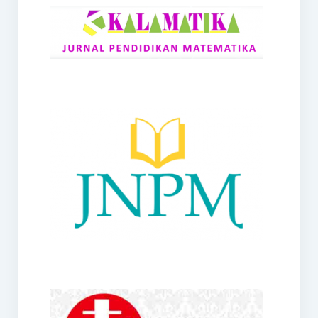
RANGE
Jurnal Didaktik Matematika
Webinar
MoU Konsorsium I-MES
Office
Hibah RKDP I-MES Tahun 2023
Panduan Kurikulum I-MES