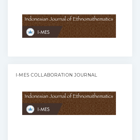
Anggaran Rumah Tangga I-MES
Organisasi
Struktur Organisasi
Sekretariat Pusat
Pengurus Wilayah
Forum
I-MES COLLABORATION JOURNAL
Publikasi Anggota I-MES
Kontak
Journal
KETENTUAN KERJASAMA ANTARA JURNAL ILMIAH DENGAN I-
MES
Infinity