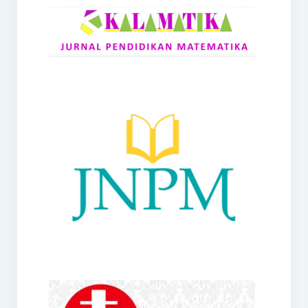
RANGE
Jurnal Didaktik Matematika
Webinar
MoU Konsorsium I-MES
Office
Hibah RKDP I-MES Tahun 2023
Panduan Kurikulum I-MES