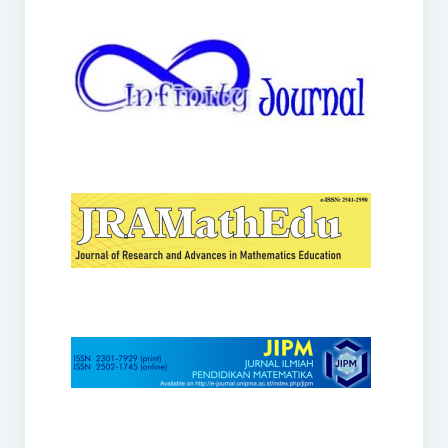
JRAMathEdu
JIPM
Kalamatika
JNPM
Teorema
JARME
Lentera Sriwijaya
SJME
Journal of Honai Math
IndoMath