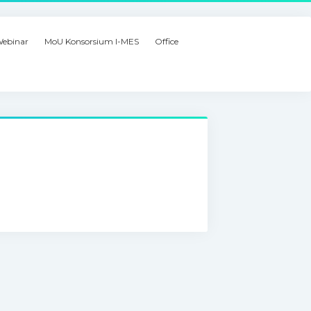
ebinar
MoU Konsorsium I-MES
Office