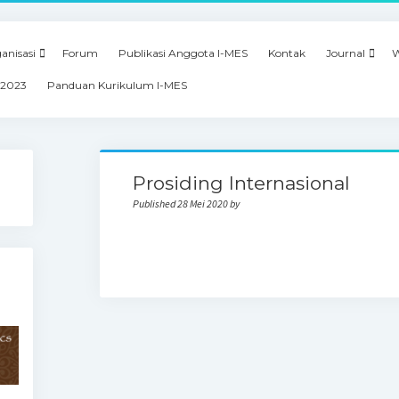
anisasi
Forum
Publikasi Anggota I-MES
Kontak
Journal
W
 2023
Panduan Kurikulum I-MES
Prosiding Internasional
Published 28 Mei 2020 by