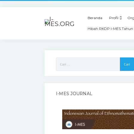
Beranda
Profil
Org
Hibah RKDP I-MES Tahun
Cari
untuk:
I-MES JOURNAL