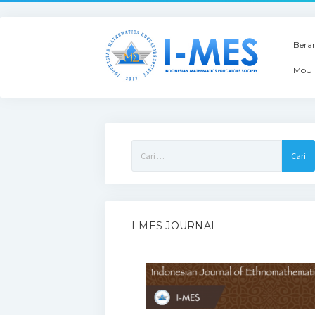
Bera
MoU 
Cari
untuk:
I-MES JOURNAL