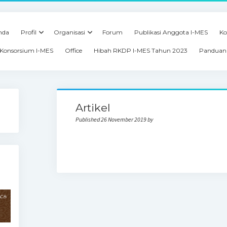
nda
Profil
Organisasi
Forum
Publikasi Anggota I-MES
Ko
Konsorsium I-MES
Office
Hibah RKDP I-MES Tahun 2023
Panduan 
Artikel
Published 26 November 2019 by