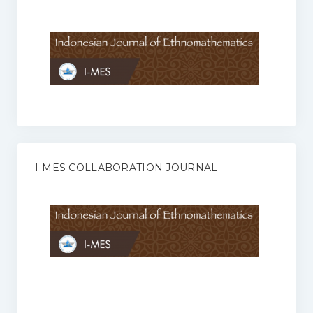
Anggaran Rumah Tangga I-MES
Organisasi
Struktur Organisasi
Sekretariat Pusat
Pengurus Wilayah
Forum
I-MES COLLABORATION JOURNAL
Publikasi Anggota I-MES
Kontak
Journal
KETENTUAN KERJASAMA ANTARA JURNAL ILMIAH DENGAN I-
MES
Infinity