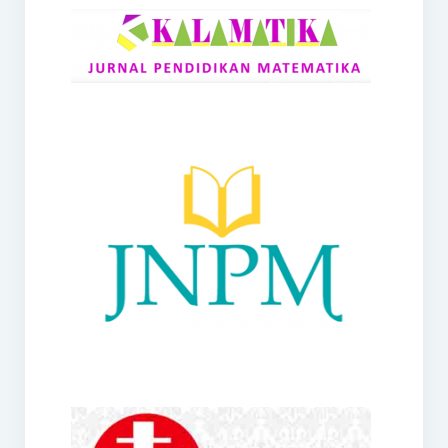
RANGE
Jurnal Didaktik Matematika
Webinar
MoU Konsorsium I-MES
Office
Hibah RKDP I-MES Tahun 2023
Panduan Kurikulum I-MES