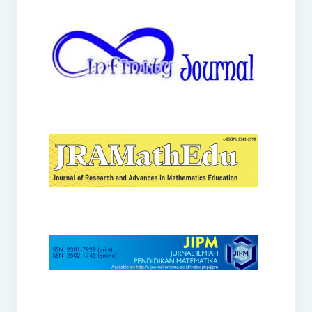
JRAMathEdu
JIPM
Kalamatika
JNPM
Teorema
JARME
Lentera Sriwijaya
SJME
Journal of Honai Math
IndoMath