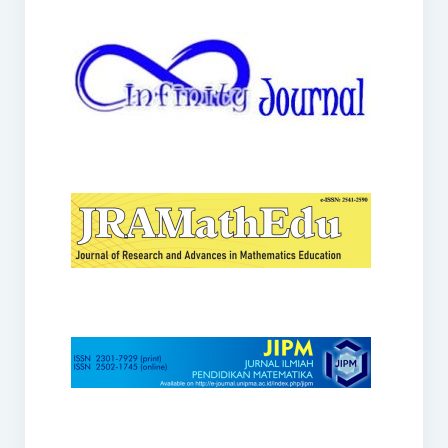
JRAMathEdu
JIPM
Kalamatika
JNPM
Teorema
JARME
Lentera Sriwijaya
SJME
Journal of Honai Math
IndoMath