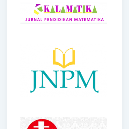
RANGE
Jurnal Didaktik Matematika
Webinar
MoU Konsorsium I-MES
Office
Hibah RKDP I-MES Tahun 2023
Panduan Kurikulum I-MES