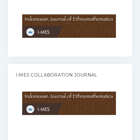
Anggaran Rumah Tangga I-MES
Organisasi
Struktur Organisasi
Sekretariat Pusat
Pengurus Wilayah
Forum
I-MES COLLABORATION JOURNAL
Publikasi Anggota I-MES
Kontak
Journal
KETENTUAN KERJASAMA ANTARA JURNAL ILMIAH DENGAN I-
MES
Infinity