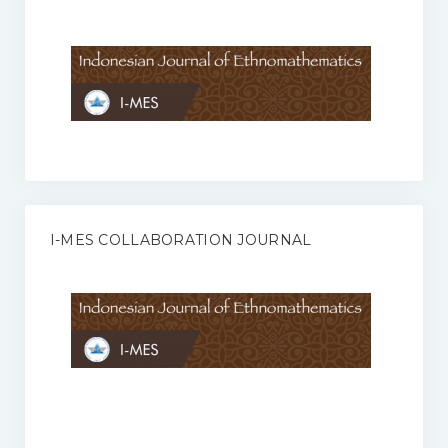
Anggaran Rumah Tangga I-MES
Organisasi
Struktur Organisasi
Sekretariat Pusat
Pengurus Wilayah
Forum
I-MES COLLABORATION JOURNAL
Publikasi Anggota I-MES
Kontak
Journal
KETENTUAN KERJASAMA ANTARA JURNAL ILMIAH DENGAN I-
MES
Infinity