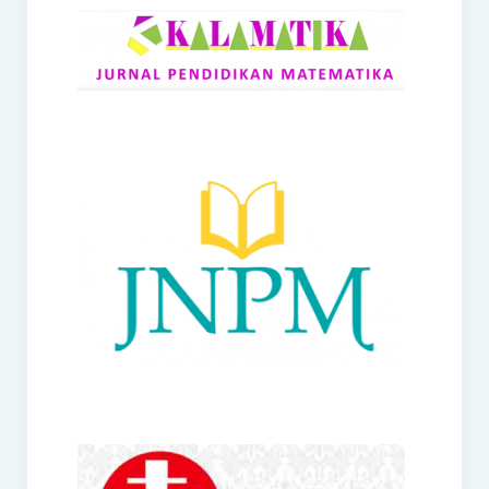
RANGE
Jurnal Didaktik Matematika
Webinar
MoU Konsorsium I-MES
Office
Hibah RKDP I-MES Tahun 2023
Panduan Kurikulum I-MES