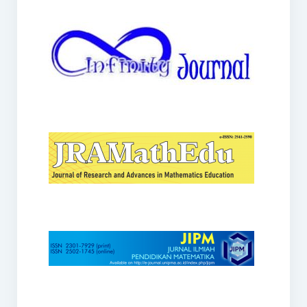
JRAMathEdu
JIPM
Kalamatika
JNPM
Teorema
JARME
Lentera Sriwijaya
SJME
Journal of Honai Math
IndoMath