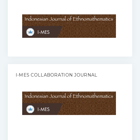
Anggaran Rumah Tangga I-MES
Organisasi
Struktur Organisasi
Sekretariat Pusat
Pengurus Wilayah
Forum
I-MES COLLABORATION JOURNAL
Publikasi Anggota I-MES
Kontak
Journal
KETENTUAN KERJASAMA ANTARA JURNAL ILMIAH DENGAN I-
MES
Infinity