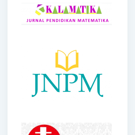
RANGE
Jurnal Didaktik Matematika
Webinar
MoU Konsorsium I-MES
Office
Hibah RKDP I-MES Tahun 2023
Panduan Kurikulum I-MES