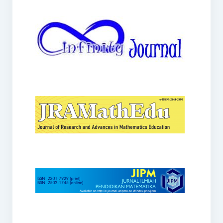
JRAMathEdu
JIPM
Kalamatika
JNPM
Teorema
JARME
Lentera Sriwijaya
SJME
Journal of Honai Math
IndoMath