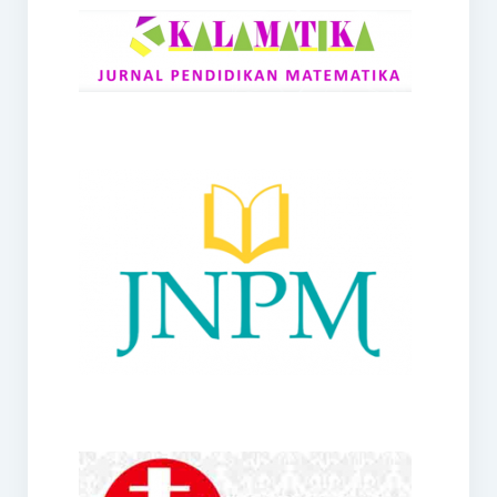
RANGE
Jurnal Didaktik Matematika
Webinar
MoU Konsorsium I-MES
Office
Hibah RKDP I-MES Tahun 2023
Panduan Kurikulum I-MES