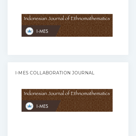
Anggaran Rumah Tangga I-MES
Organisasi
Struktur Organisasi
Sekretariat Pusat
Pengurus Wilayah
Forum
I-MES COLLABORATION JOURNAL
Publikasi Anggota I-MES
Kontak
Journal
KETENTUAN KERJASAMA ANTARA JURNAL ILMIAH DENGAN I-
MES
Infinity