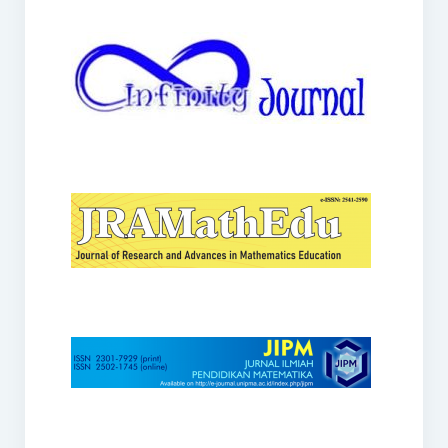
JRAMathEdu
JIPM
Kalamatika
JNPM
Teorema
JARME
Lentera Sriwijaya
SJME
Journal of Honai Math
IndoMath