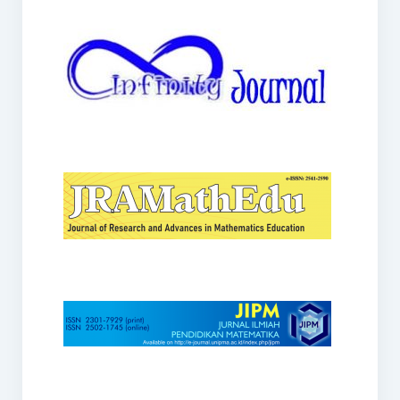
JRAMathEdu
JIPM
Kalamatika
JNPM
Teorema
JARME
Lentera Sriwijaya
SJME
Journal of Honai Math
IndoMath