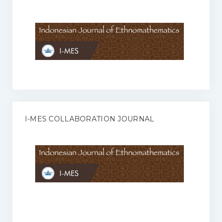
Anggaran Rumah Tangga I-MES
Organisasi
Struktur Organisasi
Sekretariat Pusat
Pengurus Wilayah
Forum
I-MES COLLABORATION JOURNAL
Publikasi Anggota I-MES
Kontak
Journal
KETENTUAN KERJASAMA ANTARA JURNAL ILMIAH DENGAN I-
MES
Infinity