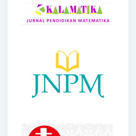
RANGE
Jurnal Didaktik Matematika
Webinar
MoU Konsorsium I-MES
Office
Hibah RKDP I-MES Tahun 2023
Panduan Kurikulum I-MES