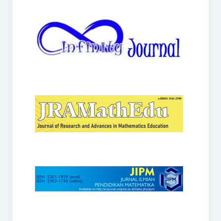
JRAMathEdu
JIPM
Kalamatika
JNPM
Teorema
JARME
Lentera Sriwijaya
SJME
Journal of Honai Math
IndoMath