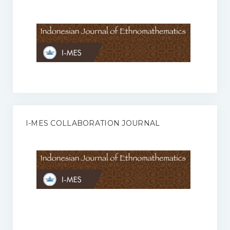
Anggaran Rumah Tangga I-MES
Organisasi
Struktur Organisasi
Sekretariat Pusat
Pengurus Wilayah
Forum
I-MES COLLABORATION JOURNAL
Publikasi Anggota I-MES
Kontak
Journal
KETENTUAN KERJASAMA ANTARA JURNAL ILMIAH DENGAN I-
MES
Infinity