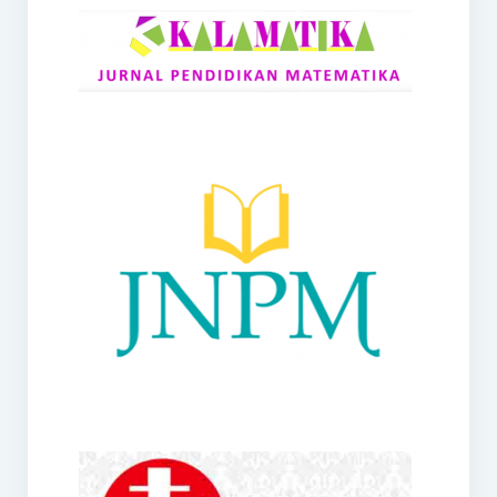
RANGE
Jurnal Didaktik Matematika
Webinar
MoU Konsorsium I-MES
Office
Hibah RKDP I-MES Tahun 2023
Panduan Kurikulum I-MES