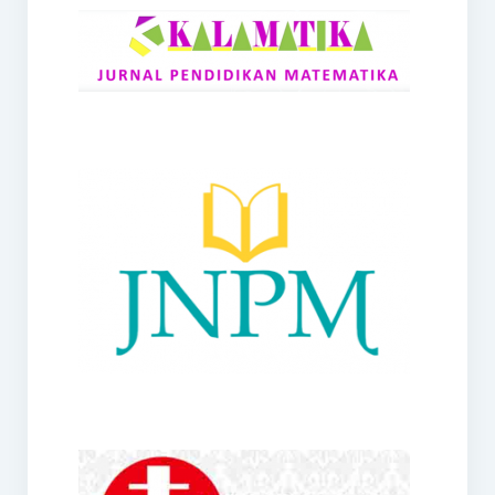
RANGE
Jurnal Didaktik Matematika
Webinar
MoU Konsorsium I-MES
Office
Hibah RKDP I-MES Tahun 2023
Panduan Kurikulum I-MES