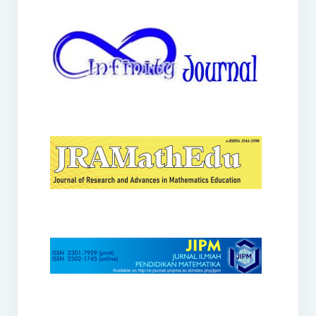
JRAMathEdu
JIPM
Kalamatika
JNPM
Teorema
JARME
Lentera Sriwijaya
SJME
Journal of Honai Math
IndoMath