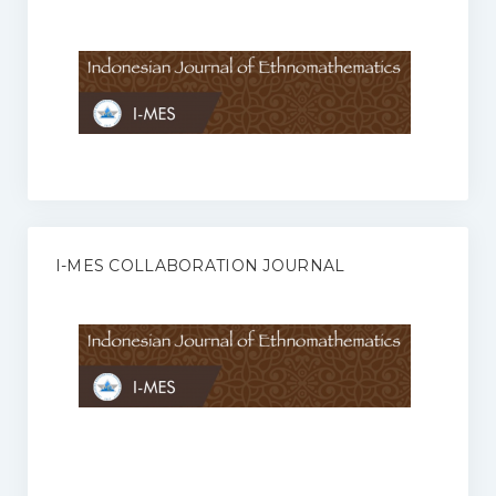
Anggaran Rumah Tangga I-MES
Organisasi
Struktur Organisasi
Sekretariat Pusat
Pengurus Wilayah
Forum
I-MES COLLABORATION JOURNAL
Publikasi Anggota I-MES
Kontak
Journal
KETENTUAN KERJASAMA ANTARA JURNAL ILMIAH DENGAN I-
MES
Infinity