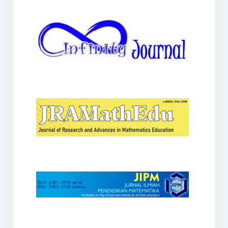
JRAMathEdu
JIPM
Kalamatika
JNPM
Teorema
JARME
Lentera Sriwijaya
SJME
Journal of Honai Math
IndoMath