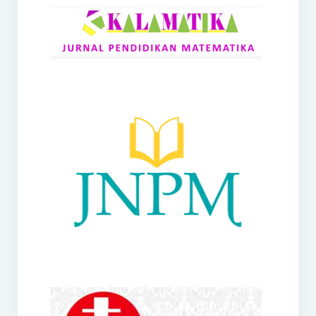
RANGE
Jurnal Didaktik Matematika
Webinar
MoU Konsorsium I-MES
Office
Hibah RKDP I-MES Tahun 2023
Panduan Kurikulum I-MES