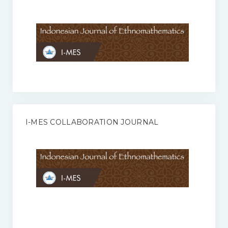
Anggaran Rumah Tangga I-MES
Organisasi
Struktur Organisasi
Sekretariat Pusat
Pengurus Wilayah
Forum
I-MES COLLABORATION JOURNAL
Publikasi Anggota I-MES
Kontak
Journal
KETENTUAN KERJASAMA ANTARA JURNAL ILMIAH DENGAN I-
MES
Infinity