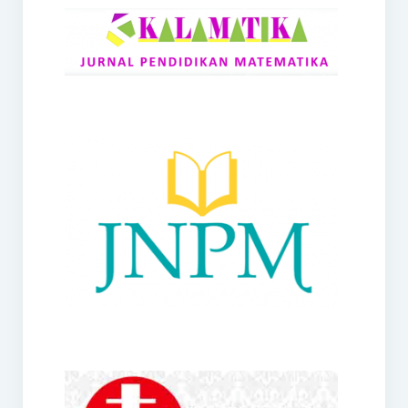
RANGE
Jurnal Didaktik Matematika
Webinar
MoU Konsorsium I-MES
Office
Hibah RKDP I-MES Tahun 2023
Panduan Kurikulum I-MES