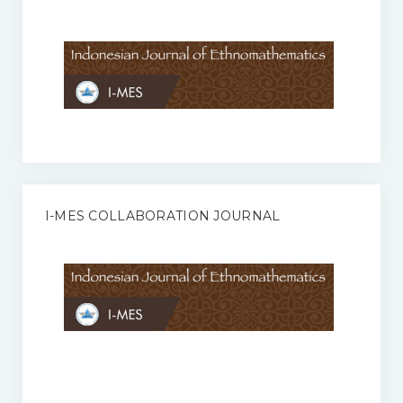
Anggaran Rumah Tangga I-MES
Organisasi
Struktur Organisasi
Sekretariat Pusat
Pengurus Wilayah
Forum
I-MES COLLABORATION JOURNAL
Publikasi Anggota I-MES
Kontak
Journal
KETENTUAN KERJASAMA ANTARA JURNAL ILMIAH DENGAN I-
MES
Infinity