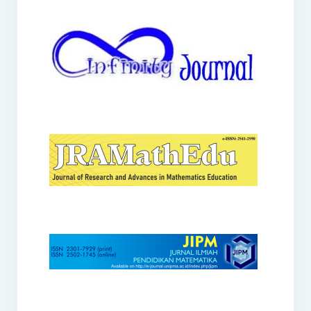
JRAMathEdu
JIPM
Kalamatika
JNPM
Teorema
JARME
Lentera Sriwijaya
SJME
Journal of Honai Math
IndoMath