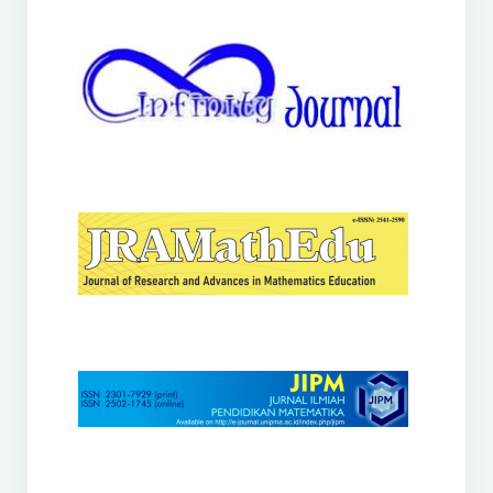
JRAMathEdu
JIPM
Kalamatika
JNPM
Teorema
JARME
Lentera Sriwijaya
SJME
Journal of Honai Math
IndoMath