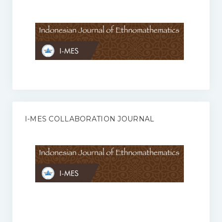
Anggaran Rumah Tangga I-MES
Organisasi
Struktur Organisasi
Sekretariat Pusat
Pengurus Wilayah
Forum
I-MES COLLABORATION JOURNAL
Publikasi Anggota I-MES
Kontak
Journal
KETENTUAN KERJASAMA ANTARA JURNAL ILMIAH DENGAN I-
MES
Infinity