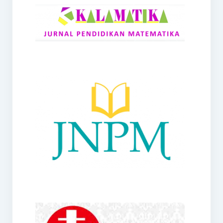
RANGE
Jurnal Didaktik Matematika
Webinar
MoU Konsorsium I-MES
Office
Hibah RKDP I-MES Tahun 2023
Panduan Kurikulum I-MES